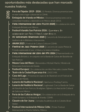
oportunidades más destacadas que han marcado
nuestra historia:
|
Foro del Tejedor
2019 - 2026
El Péndulo. Diversas presentaciones
2026
en este icónico lugar cultural de la CDMX.
|
Embajada de Irlanda en México
Diversas presentaciones con la
comunidad irlandesa y diplomática en M
éxico desde 2013.
Feria Internacional del Libro FILCO 2026|
En colaboración con la
Embajada Británica en México.
| Querétaro. En
Festival Irlandés San Patricio 2026
colaboración con Tony Wilkes & Adam Brown.
XV Aniversario Shamrock 2025 |
Concierto de Aniversario en el
Auditorio de la Biblioteca Vasconcelos.
|
ANAM 2025
Festival de Cultura Celta en CDMX.
Festival de Jazz Polanco 2025
|
Concierto de Louise Phelan &
Friends explorando el jazz, el blues y la música irlandesa.
Feria Internacional del Libro del IPN 2024
|
Representando a la
Embajada Británica en conjunto con la Banda de Gaitas del Batallón de
San Patricio
|
Museo Casa del Risco
Bienvenida a Micheál Martin, Ministro de
Relaciones Exteriores de Irlanda.
|
Festival Eurojazz
En colaboración con Alex Mercado y Louise Phelan.
|
Teatro de la Ciudad Esperanza Iris
DOCS MX.
|
Casa del Lago
Presentación especial de Shamrock en el Festival de
Músicas del Mundo.
|
Lunario del Auditorio Nacional
Apertura a Peatbog Faeries.
|
Lunario del Auditorio Nacional
Lughnasad. Con La Banda de Gaitas
del Batallón de San Patricio; Bradighan; Ogham y La Asociación Cultural
de Galicia en México
|
Feria de las Culturas Amigas
En colaboración con la Embajada de la
Unión Europea y la Embajada de Irlanda, CDMX.
|
Claustro de Sor Juana
Jornadas Académicas de la Cátedra Bram
Stoker.
|
Festival Internacional de Música Celta
Primer Festival
Internacional en Puerto Vallarta, México.