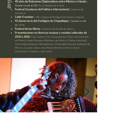
2010
|
40 años de Relaciones Diplomáticas entre México e Irlanda
Gobierno de la CDMX y
Embajada de Irlanda.
|
Festival Zacatecas del Folklore Internacional
Gobierno de
Zacatecas.
|
Celtic Freedom
Obra original de Bradigan Irish Dance Company.
| Gobierno de
92 Aniversario del Zoológico de Chapultepec
la
CDMX.
|
Festival de las Almas
Gobierno del Estado de México.
Presentaciones en diversos museos y recintos culturales de
:
2010 a 2026
Faro Cosmos; Foro Coyoacanense; Palacio de la Escuela
de Minería; Museo Soumaya; Biblioteca de México; Cineteca Nacional;
Universidad Autónoma Metropolitana; Universidad Nacional Autónoma de
México; Casa de Cultura Jesus Reyes Heroles; Centro Cultural
Universitario Tlatelolco, entre otros.
Conoce más sobre Shamrock aqui