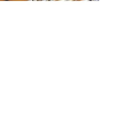
Flauta
Explora la riqueza de la flauta
transversal y sus melodías que
transportan a tierras lejanas.
Niveles: Principiantes / Intermedios