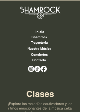
Inicio
Shamrock
Trayectoria
Nuestra Música
Conciertos
Contacto
Clases
¡Explora las melodías cautivadoras y los
ritmos emocionantes de la música celta